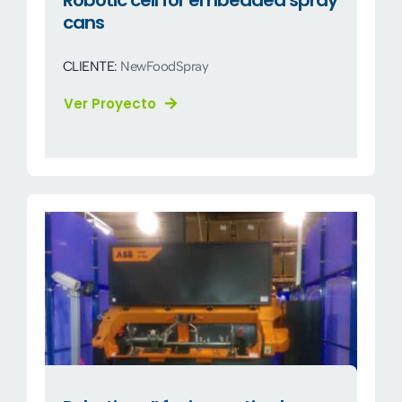
Robotic cell for embedded spray
cans
CLIENTE:
NewFoodSpray
Ver Proyecto