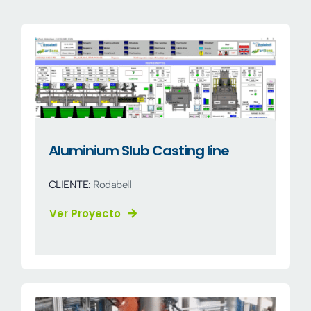
Company
Sectors
News
EN
Aluminium Slub Casting line
CLIENTE:
Rodabell
Ver Proyecto