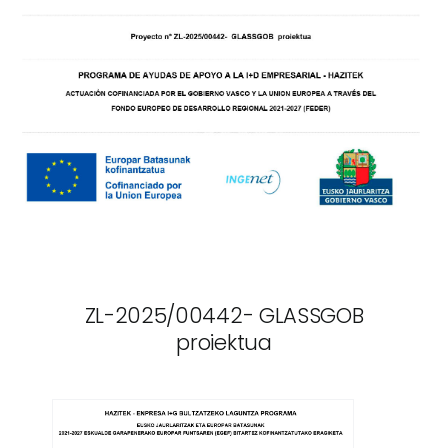
Compañía
Sectores
Noticias
Kit Digital
ES
ZL-2025/00442- GLASSGOB
proiektua