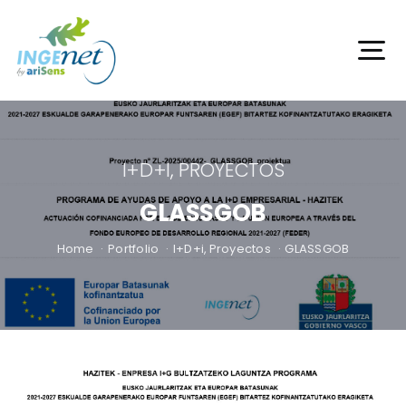
Saltar
al
contenido
To
Na
Inicio
I+D+I
,
PROYECTOS
Servicios
GLASSGOB
Productos
Home
Portfolio
I+D+i
Proyectos
GLASSGOB
Proyectos
I+D+i