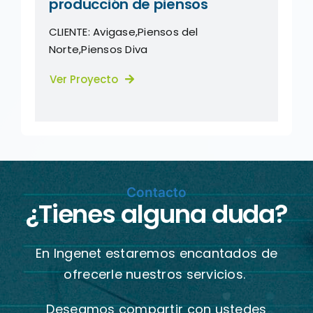
producción de piensos
CLIENTE:
Avigase
,
Piensos del
Norte
,
Piensos Diva
Ver Proyecto
Contacto
¿Tienes alguna duda?
En Ingenet estaremos encantados de
ofrecerle nuestros servicios.
Deseamos compartir con ustedes