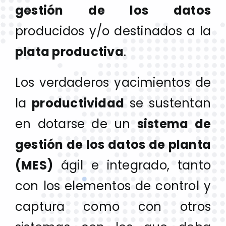
Compañía
gestión de los datos
producidos y/o destinados a la
Sectores
plata productiva
.
Noticias
Los verdaderos yacimientos de
la
productividad
se sustentan
Kit Digital
en dotarse de un
sistema de
ES
gestión de los datos de planta
(MES)
ágil e integrado, tanto
con los elementos de control y
captura como con otros